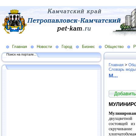
Главная
Новости
Город
Бизнес
Общество
Р
Поиск на портале...
Главная
>
Общ
Словарь моды
М...
Добавить
МУЛИНИР
Мулинирова
двухцветной
состоящей из
скручиван
хлопчатобума