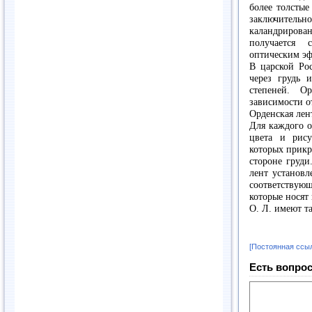
более толсты
заключител
каландрирован
получается 
оптическим эф
В царской Ро
через грудь 
степеней. О
зависимости о
Орденская лен
Для каждого о
цвета и рис
которых прикр
стороне груди
лент установл
соответству
которые носят 
О. Л. имеют т
[Постоянная ссы
Есть вопрос