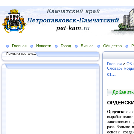
Главная
Новости
Город
Бизнес
Общество
Р
Поиск на портале...
Главная
>
Общ
Словарь моды
O...
Добавить
ОРДЕНСК
Орденские л
вырабатывают 
лавсановых и 
раза больше п
основы созда